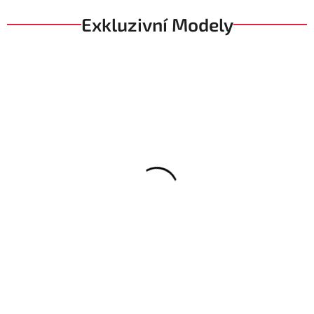
Exkluzivní Modely
Premium
Pánská Kožená Bunda Zachary Rett Brixton Hnědá