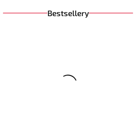
Bestsellery
Pánská Kožená Bunda Black Classic Royal Brixton Černá