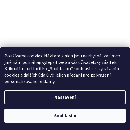
Pánská Kožená Bunda Herresy Rub Off Brixton Černá
Skladem
DETAIL
10 000 Kč
S
M
L
XL
2XL
3XL
4XL
5XL
6XL
Používáme
cookies
. Některé z nich jsou nezbytné, zatímco
jiné nám pomáhají vylepšit web a váš uživatelský zážitek.
Premium
Kliknutím na tlačítko „Souhlasím“ souhlasíte s využívaním
cookies a dalších údajů vč. jejich předání pro zobrazení
personalizované reklamy.
Nastavení
Souhlasím