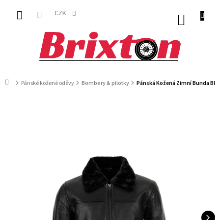
Přejít
na
CZK
NÁKUP
obsah
KOŠÍK
Domů
Pánské kožené oděvy
Bombery & pilotky
Pánská Kožená Zimní Bunda Blac