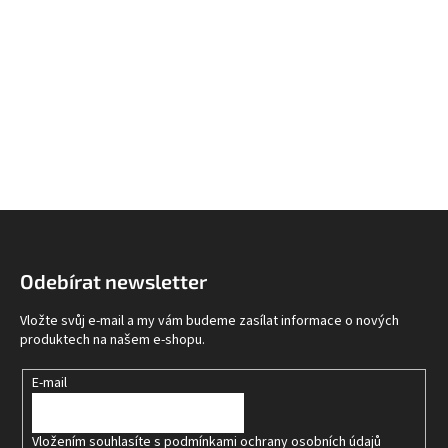
Z
á
p
Odebírat newsletter
a
t
Vložte svůj e-mail a my vám budeme zasílat informace o nových
í
produktech na našem e-shopu.
E-mail
Vložením souhlasíte s
podmínkami ochrany osobních údajů