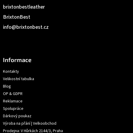
brixtonbestleather
BrixtonBest
info
@
brixtonbest.cz
Informace
Kontakty
Velikostní tabulka
Blog
OP & GDPR
Reklamace
Spolupráce
Dárkový poukaz
Výroba na přání | Velkoobchod
Prodejna: V Hůrkách 2144/3, Praha