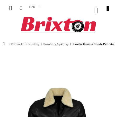
Přejít
na
CZK
NÁKUP
obsah
KOŠÍK
Domů
Pánské kožené oděvy
Bombery & pilotky
Pánská Kožená Bunda Pilot Auru