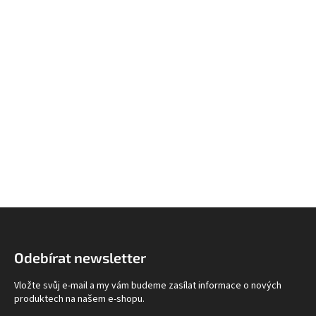
Z
á
p
Odebírat newsletter
a
t
Vložte svůj e-mail a my vám budeme zasílat informace o nových
í
produktech na našem e-shopu.