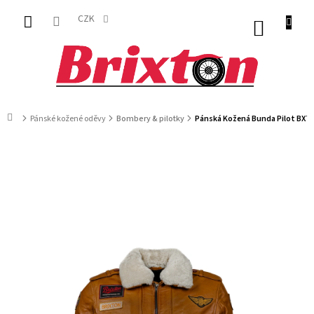
Přejít
na
CZK
NÁKUP
obsah
KOŠÍK
Domů
Pánské kožené oděvy
Bombery & pilotky
Pánská Kožená Bunda Pilot BXT 