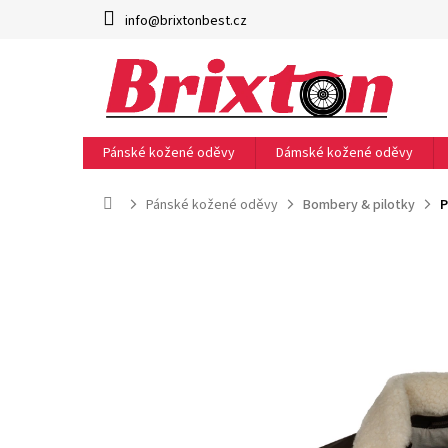
Přejít
info@brixtonbest.cz
na
obsah
Pánské kožené oděvy
Dámské kožené oděvy
Domů
Pánské kožené oděvy
Bombery & pilotky
P