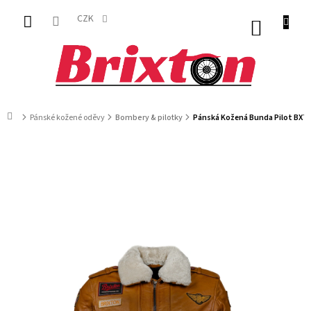
Přejít
na
CZK
NÁKUP
obsah
KOŠÍK
Domů
Pánské kožené oděvy
Bombery & pilotky
Pánská Kožená Bunda Pilot BXT 