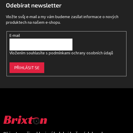
p
Odebírat newsletter
a
t
Vložte svůj e-mail a my vám budeme zasílat informace o nových
í
produktech na našem e-shopu.
E-mail
Vložením souhlasíte s
podmínkami ochrany osobních údajů
PŘIHLÁSIT SE