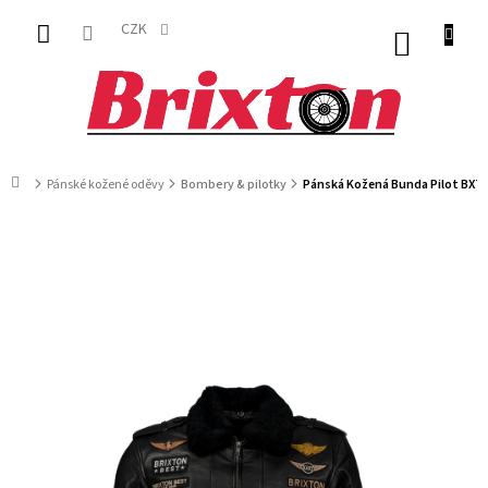
Přejít
na
CZK
NÁKUP
obsah
KOŠÍK
Domů
Pánské kožené oděvy
Bombery & pilotky
Pánská Kožená Bunda Pilot BXT 