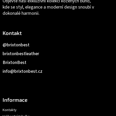
Objevte naši exkluzivní kolekci kožených bund,
kde se styl, elegance a moderní design snoubí v
dokonalé harmonii.
Kontakt
@brixtonbest
brixtonbestleather
BrixtonBest
info
@
brixtonbest.cz
Informace
Kontakty