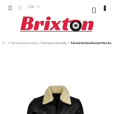
Přejít
na
CZK
NÁKUP
obsah
KOŠÍK
Domů
Pánské kožené oděvy
Bombery & pilotky
Pánská Kožená Bunda Pilot Auru