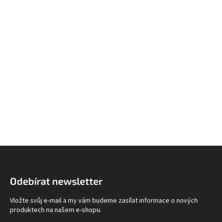
Z
á
p
Odebírat newsletter
a
t
Vložte svůj e-mail a my vám budeme zasílat informace o nových
í
produktech na našem e-shopu.