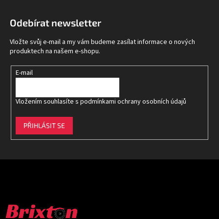
á
p
Odebírat newsletter
a
t
Vložte svůj e-mail a my vám budeme zasílat informace o nových
í
produktech na našem e-shopu.
E-mail
Vložením souhlasíte s
podmínkami ochrany osobních údajů
PŘIHLÁSIT SE