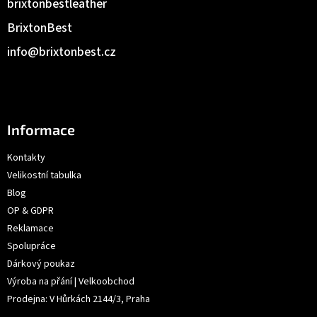
brixtonbestleather
BrixtonBest
info
@
brixtonbest.cz
Informace
Kontakty
Velikostní tabulka
Blog
OP & GDPR
Reklamace
Spolupráce
Dárkový poukaz
Výroba na přání | Velkoobchod
Prodejna: V Hůrkách 2144/3, Praha