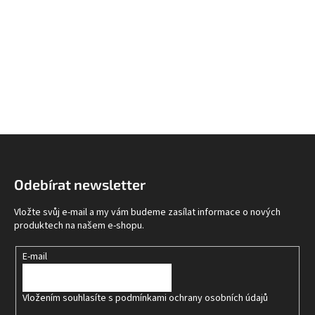
Z
á
p
Odebírat newsletter
a
t
Vložte svůj e-mail a my vám budeme zasílat informace o nových
í
produktech na našem e-shopu.
E-mail
Vložením souhlasíte s
podmínkami ochrany osobních údajů