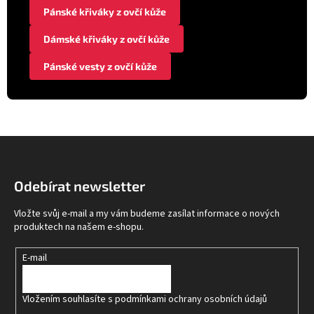
Pánské křiváky z ovčí kůže
Dámské křiváky z ovčí kůže
Pánské vesty z ovčí kůže
Z
á
p
Odebírat newsletter
a
t
Vložte svůj e-mail a my vám budeme zasílat informace o nových
í
produktech na našem e-shopu.
E-mail
Vložením souhlasíte s
podmínkami ochrany osobních údajů