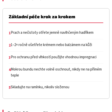
Základní péče krok za krokem
Prach a nečistoty otřete jemně navlhčeným hadříkem
1
1–2× ročně ošetřete krémem nebo balzámem na kůži
2
Pro ochranu před vlhkostí použijte vhodnou impregnaci
3
Mokrou bundu nechte volně oschnout, nikdy ne na přímém
4
teple
Skladujte na ramínku, nikoliv složenou
5