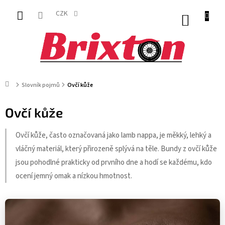
Přejít
na
CZK
NÁKUP
obsah
KOŠÍK
Domů
Slovník pojmů
Ovčí kůže
Ovčí kůže
Ovčí kůže, často označovaná jako lamb nappa, je měkký, lehký a
vláčný materiál, který přirozeně splývá na těle. Bundy z ovčí kůže
jsou pohodlné prakticky od prvního dne a hodí se každému, kdo
ocení jemný omak a nízkou hmotnost.