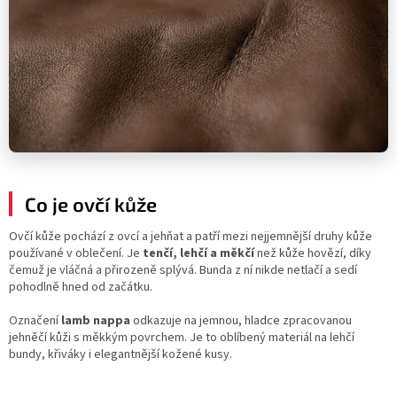
Co je ovčí kůže
Ovčí kůže pochází z ovcí a jehňat a patří mezi nejjemnější druhy kůže
používané v oblečení. Je
tenčí, lehčí a měkčí
než kůže hovězí, díky
čemuž je vláčná a přirozeně splývá. Bunda z ní nikde netlačí a sedí
pohodlně hned od začátku.
Označení
lamb nappa
odkazuje na jemnou, hladce zpracovanou
jehněčí kůži s měkkým povrchem. Je to oblíbený materiál na lehčí
bundy, křiváky i elegantnější kožené kusy.