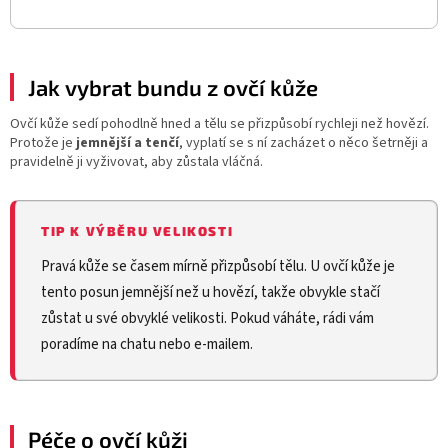
Jak vybrat bundu z ovčí kůže
Ovčí kůže sedí pohodlně hned a tělu se přizpůsobí rychleji než hovězí.
Protože je
jemnější a tenčí
, vyplatí se s ní zacházet o něco šetrněji a
pravidelně ji vyživovat, aby zůstala vláčná.
TIP K VÝBĚRU VELIKOSTI
Pravá kůže se časem mírně přizpůsobí tělu. U ovčí kůže je
tento posun jemnější než u hovězí, takže obvykle stačí
zůstat u své obvyklé velikosti. Pokud váháte, rádi vám
poradíme na chatu nebo e-mailem.
Péče o ovčí kůži