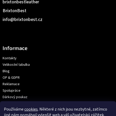
brixtonbestleather
BrixtonBest
info
@
brixtonbest.cz
Informace
Kontakty
Velikostní tabulka
Blog
OP & GDPR
Reklamace
Spolupráce
Dárkový poukaz
Výroba na přání | Velkoobchod
Používáme
cookies
. Některé z nich jsou nezbytné, zatímco
Prodejna: V Hůrkách 2144/3, Praha
jiné nám pomáhají vylepšit web a váš uživatelský zážitek.