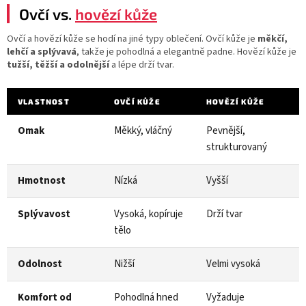
Ovčí vs.
hovězí kůže
Ovčí a hovězí kůže se hodí na jiné typy oblečení. Ovčí kůže je
měkčí,
lehčí a splývavá
, takže je pohodlná a elegantně padne. Hovězí kůže je
tužší, těžší a odolnější
a lépe drží tvar.
VLASTNOST
OVČÍ KŮŽE
HOVĚZÍ KŮŽE
Omak
Měkký, vláčný
Pevnější,
strukturovaný
Hmotnost
Nízká
Vyšší
Splývavost
Vysoká, kopíruje
Drží tvar
tělo
Odolnost
Nižší
Velmi vysoká
Komfort od
Pohodlná hned
Vyžaduje