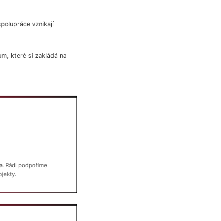
polupráce vznikají
kum, které si zakládá na
va. Rádi podpoříme
ojekty.