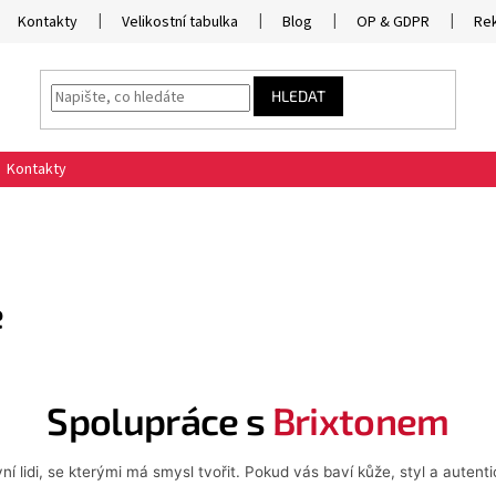
Kontakty
Velikostní tabulka
Blog
OP & GDPR
Re
HLEDAT
Kontakty
e
Spolupráce s
Brixtonem
í lidi, se kterými má smysl tvořit. Pokud vás baví kůže, styl a autenti