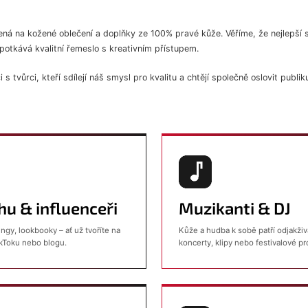
ená na kožené oblečení a doplňky ze 100% pravé kůže. Věříme, že nejlepší s
potkává kvalitní řemeslo s kreativním přístupem.
s tvůrci, kteří sdílejí náš smysl pro kvalitu a chtějí společně oslovit publi
hu & influenceři
Muzikanti & DJ
ngy, lookbooky – ať už tvoříte na
Kůže a hudba k sobě patří odjakži
ikToku nebo blogu.
koncerty, klipy nebo festivalové pr