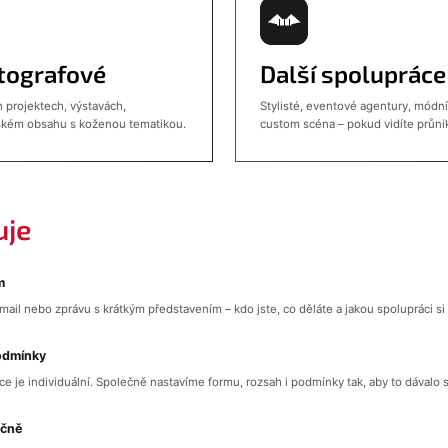
tografové
Další spolupráce
h projektech, výstavách,
Stylisté, eventové agentury, módní
rském obsahu s koženou tematikou.
custom scéna – pokud vidíte průni
uje
m
ail nebo zprávu s krátkým představením – kdo jste, co děláte a jakou spolupráci si
odmínky
e je individuální. Společně nastavíme formu, rozsah i podmínky tak, aby to dávalo
ečně