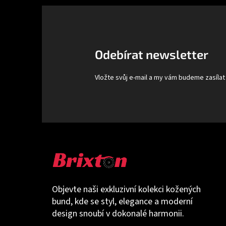
á
p
a
t
Odebírat newsletter
í
Vložte svůj e-mail a my vám budeme zasíla
Objevte naši exkluzivní kolekci kožených
bund, kde se styl, elegance a moderní
design snoubí v dokonalé harmonii.