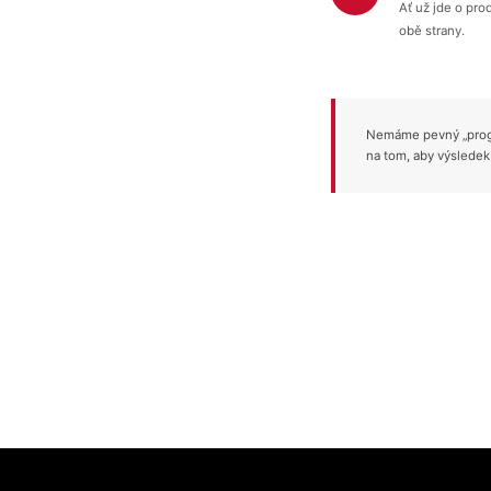
Ať už jde o pro
obě strany.
Nemáme pevný „progr
na tom, aby výsledek
Z