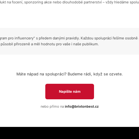
dukt na focení, sponzoring akce nebo dlouhodobé partnerství – vždy hledáme spolup
am pro influencery" s předem danými pravidly. Každou spolupráci řešíme osobně a
 působil přirozeně a měl hodnotu pro vaše i naše publikum.
Máte nápad na spolupráci? Budeme rádi, když se ozvete.
Napište nám
nebo přímo na
info@brixtonbest.cz