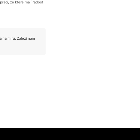
ráci, ze které mají radost
 na míru. Záleží nám