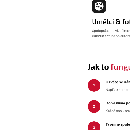
Umělci & fo
Spolupráce na vizuálníc
editorialech nebo auto
Jak to
fung
Ozvěte se ná
Napište nám e-m
Domluvíme p
Každá spoluprác
Tvoříme spol