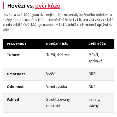
Hovězí vs.
ovčí kůže
Hovězí a ovčí kůže jsou dva nejčastější materiály koženého oblečení a
každý se hodí na něco jiného. Hovězí kůže je
tužší, strukturovanější
a odolnější
. Ovčí kůže je naopak
měkčí, lehčí a přirozeně splývá
na
těle.
VLASTNOST
HOVĚZÍ KŮŽE
OVČÍ KŮŽE
Tuhost
Tužší, drží tvar
Měkčí,
splývavá
Hmotnost
Vyšší
Nižší
Odolnost
Velmi vysoká
Nižší
Vzhled
Strukturovaný,
Jemný,
robustní
vláčný