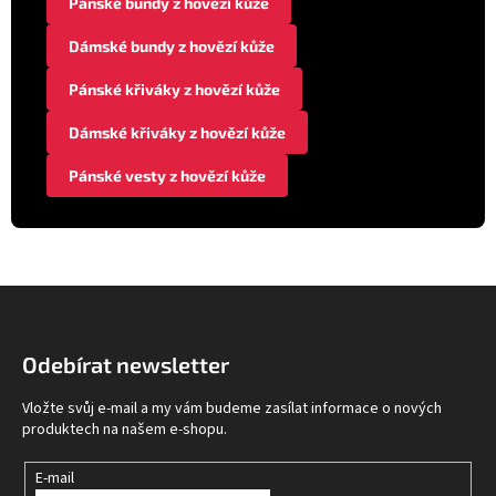
Pánské bundy z hovězí kůže
Dámské bundy z hovězí kůže
Pánské křiváky z hovězí kůže
Dámské křiváky z hovězí kůže
Pánské vesty z hovězí kůže
Z
á
p
Odebírat newsletter
a
t
Vložte svůj e-mail a my vám budeme zasílat informace o nových
í
produktech na našem e-shopu.
E-mail