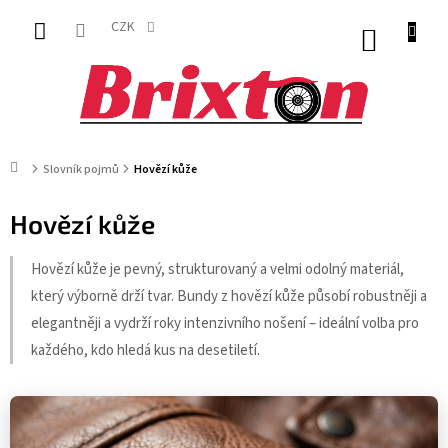
Přejít
na
CZK
NÁKUP
obsah
KOŠÍK
Domů
Slovník pojmů
Hovězí kůže
Hovězí kůže
Hovězí kůže je pevný, strukturovaný a velmi odolný materiál,
který výborně drží tvar. Bundy z hovězí kůže působí robustněji a
elegantněji a vydrží roky intenzivního nošení – ideální volba pro
každého, kdo hledá kus na desetiletí.