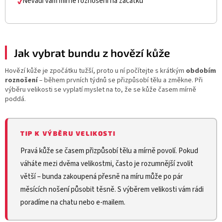
Nevadí vám mírné roznošení na začátku
✔
Jak vybrat bundu z hovězí kůže
Hovězí kůže je zpočátku tužší, proto u ní počítejte s krátkým
obdobím
roznošení
– během prvních týdnů se přizpůsobí tělu a změkne. Při
výběru velikosti se vyplatí myslet na to, že se kůže časem mírně
poddá.
TIP K VÝBĚRU VELIKOSTI
Pravá kůže se časem přizpůsobí tělu a mírně povolí. Pokud
váháte mezi dvěma velikostmi, často je rozumnější zvolit
větší – bunda zakoupená přesně na míru může po pár
měsících nošení působit těsně. S výběrem velikosti vám rádi
poradíme na chatu nebo e-mailem.