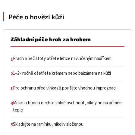
Péče o hovězí kůži
Základní péče krok za krokem
Prach a nečistoty otřete lehce navlhčeným hadříkem
1
1–2× ročně ošetřete krémem nebo balzámem na kůži
2
Pro ochranu před vlhkostí použijte vhodnou impregnaci
3
Mokrou bundu nechte volně oschnout, nikdy ne na přímém
4
teple
Skladujte na ramínku, nikoliv složenou
5