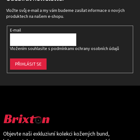
a
t
Vložte svůj e-mail a my vám budeme zasílat informace o nových
í
produktech na našem e-shopu.
E-mail
Vložením souhlasíte s
podmínkami ochrany osobních údajů
PŘIHLÁSIT SE
Objevte naši exkluzivní kolekci kožených bund,