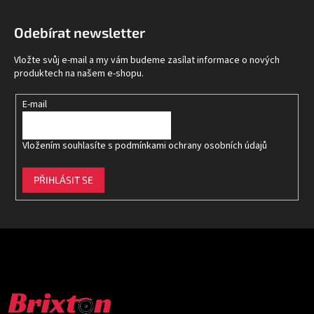
á
p
Odebírat newsletter
a
t
Vložte svůj e-mail a my vám budeme zasílat informace o nových
í
produktech na našem e-shopu.
E-mail
Vložením souhlasíte s
podmínkami ochrany osobních údajů
PŘIHLÁSIT SE