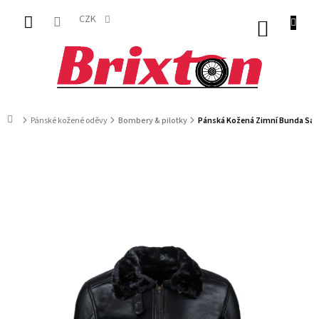
Přejít
na
CZK
NÁKUP
obsah
KOŠÍK
Domů
Pánské kožené oděvy
Bombery & pilotky
Pánská Kožená Zimní Bunda Salv