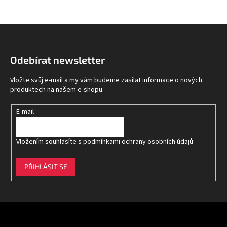
Z
á
p
Odebírat newsletter
a
t
Vložte svůj e-mail a my vám budeme zasílat informace o nových
í
produktech na našem e-shopu.
E-mail
Vložením souhlasíte s
podmínkami ochrany osobních údajů
PŘIHLÁSIT SE