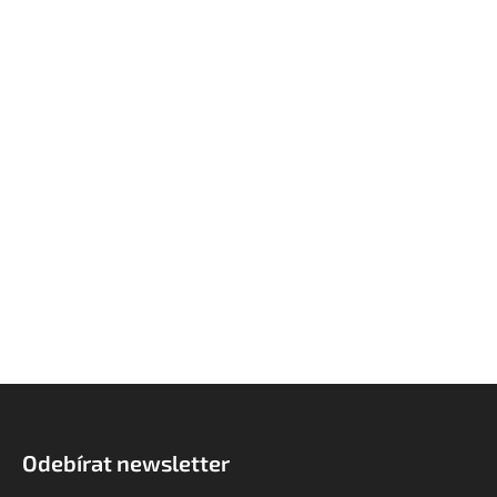
Z
á
p
Odebírat newsletter
a