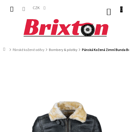
Přejít
na
CZK
NÁKUP
obsah
KOŠÍK
Domů
Pánské kožené oděvy
Bombery & pilotky
Pánská Kožená Zimní Bunda Bomb