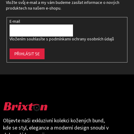
t
Vložte svůj e-mail a my vám budeme zasílat informace o nových
í
produktech na našem e-shopu.
E-mail
Vložením souhlasíte s
podmínkami ochrany osobních údajů
PŘIHLÁSIT SE
Objevte naši exkluzivní kolekci kožených bund,
kde se styl, elegance a moderní design snoubí v