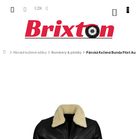
Přejít
na
CZK
NÁKUP
obsah
KOŠÍK
Domů
Pánské kožené oděvy
Bombery & pilotky
Pánská Kožená Bunda Pilot Auru