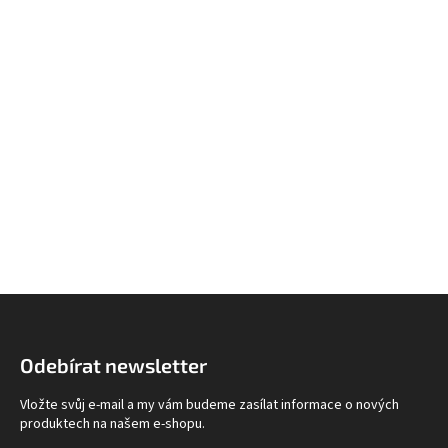
Z
á
p
Odebírat newsletter
a
t
Vložte svůj e-mail a my vám budeme zasílat informace o nových
í
produktech na našem e-shopu.