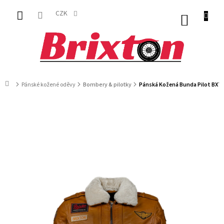
Přejít
na
CZK
NÁKUP
obsah
KOŠÍK
Domů
Pánské kožené oděvy
Bombery & pilotky
Pánská Kožená Bunda Pilot BXT 