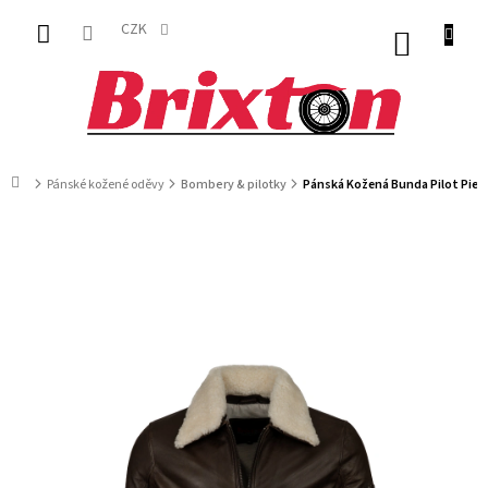
Přejít
na
CZK
NÁKUP
obsah
KOŠÍK
Domů
Pánské kožené oděvy
Bombery & pilotky
Pánská Kožená Bunda Pilot Pierc