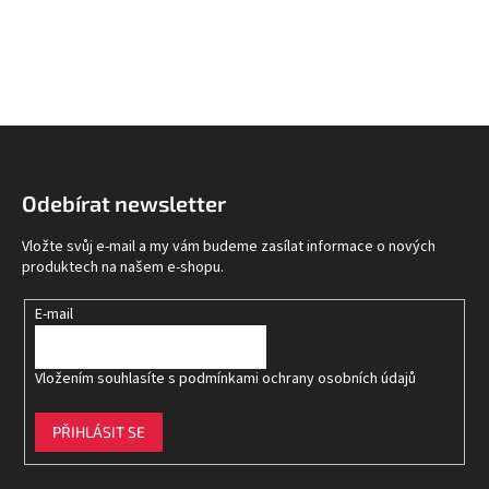
Z
á
p
Odebírat newsletter
a
t
Vložte svůj e-mail a my vám budeme zasílat informace o nových
í
produktech na našem e-shopu.
E-mail
Vložením souhlasíte s
podmínkami ochrany osobních údajů
PŘIHLÁSIT SE