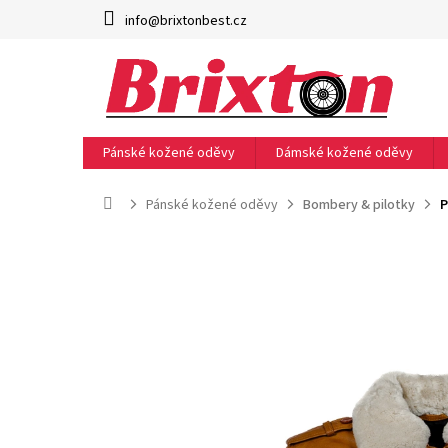
Přejít
info@brixtonbest.cz
na
obsah
Pánské kožené oděvy
Dámské kožené oděvy
Domů
Pánské kožené oděvy
Bombery & pilotky
P