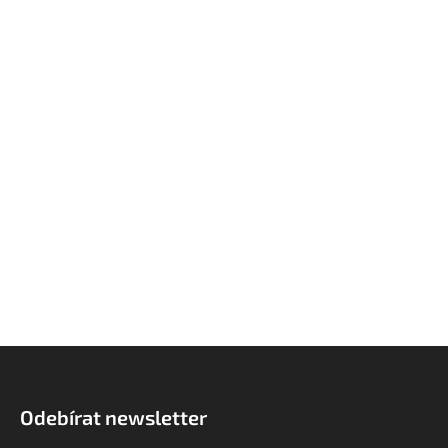
Z
á
p
Odebírat newsletter
a