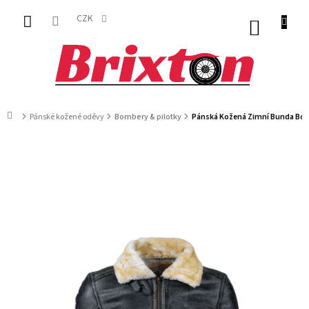
Přejít
na
CZK
NÁKUP
obsah
KOŠÍK
Domů
Pánské kožené oděvy
Bombery & pilotky
Pánská Kožená Zimní Bunda Bomb