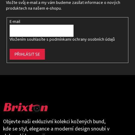
t
Vložte svůj e-mail a my vám budeme zasílat informace o nových
í
produktech na našem e-shopu.
E-mail
Vložením souhlasíte s
podmínkami ochrany osobních údajů
PŘIHLÁSIT SE
Objevte naši exkluzivní kolekci kožených bund,
kde se styl, elegance a moderní design snoubí v