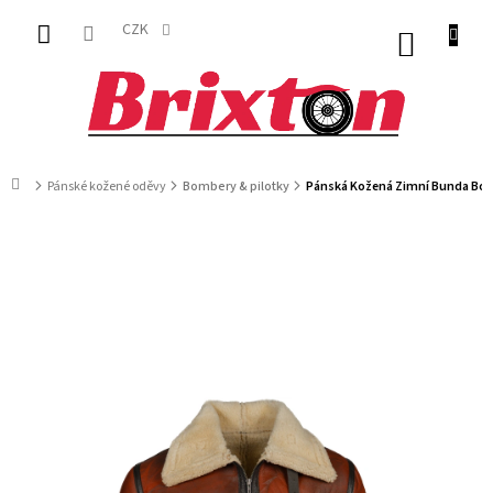
Přejít
na
CZK
NÁKUP
obsah
KOŠÍK
Domů
Pánské kožené oděvy
Bombery & pilotky
Pánská Kožená Zimní Bunda Bomb