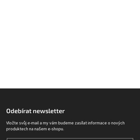
Z
á
p
Odebírat newsletter
a
t
Vložte svůj e-mail a my vám budeme zasílat informace o nových
í
produktech na našem e-shopu.