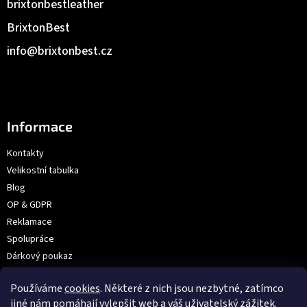
brixtonbestleather
BrixtonBest
info
@
brixtonbest.cz
Informace
Kontakty
Velikostní tabulka
Blog
OP & GDPR
Reklamace
Spolupráce
Dárkový poukaz
Výroba na přání | Velkoobchod
Používáme
cookies
. Některé z nich jsou nezbytné, zatímco
Prodejna: V Hůrkách 2144/3, Praha
jiné nám pomáhají vylepšit web a váš uživatelský zážitek.