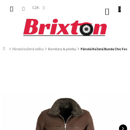
Přejít
na
CZK
NÁKUP
obsah
KOŠÍK
Domů
Pánské kožené oděvy
Bombery & pilotky
Pánská Kožená Bunda Chic Foste