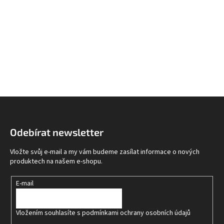
Z
á
p
Odebírat newsletter
a
t
Vložte svůj e-mail a my vám budeme zasílat informace o nových
í
produktech na našem e-shopu.
E-mail
Vložením souhlasíte s
podmínkami ochrany osobních údajů