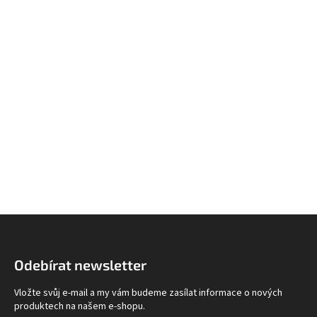
Z
á
p
Odebírat newsletter
a
t
Vložte svůj e-mail a my vám budeme zasílat informace o nových
í
produktech na našem e-shopu.