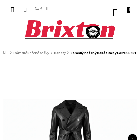
Přejít
na
CZK
NÁKUP
obsah
KOŠÍK
Domů
Dámské kožené oděvy
Kabáty
Dámský Kožený Kabát Daisy Lorren Brixto