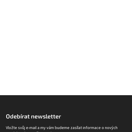
Z
á
p
Odebírat newsletter
a
t
Vložte svůj e-mail a my vám budeme zasílat informace o nových