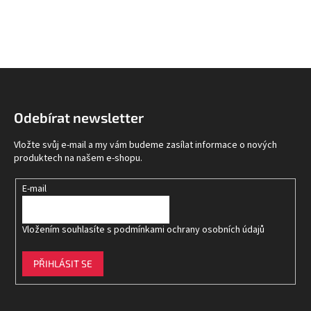
Z
á
p
Odebírat newsletter
a
t
Vložte svůj e-mail a my vám budeme zasílat informace o nových
í
produktech na našem e-shopu.
E-mail
Vložením souhlasíte s
podmínkami ochrany osobních údajů
PŘIHLÁSIT SE