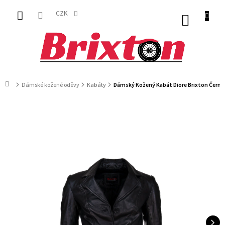
Přejít
na
CZK
NÁKUP
obsah
KOŠÍK
Domů
Dámské kožené oděvy
Kabáty
Dámský Kožený Kabát Diore Brixton Černý