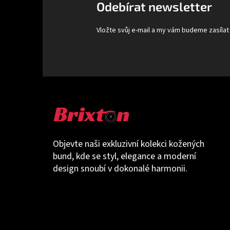
t
Odebírat newsletter
í
Vložte svůj e-mail a my vám budeme zasíla
Objevte naši exkluzivní kolekci kožených
bund, kde se styl, elegance a moderní
design snoubí v dokonalé harmonii.