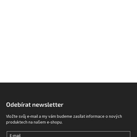
Z
á
p
Odebírat newsletter
a
t
Vložte svůj e-mail a my vám budeme zasílat informace o nových
í
produktech na našem e-shopu.
E-mail