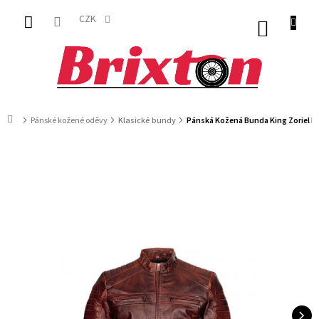
Přejít
na
CZK
NÁKUP
obsah
KOŠÍK
Domů
Pánské kožené oděvy
Klasické bundy
Pánská Kožená Bunda King Zoriel B