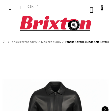
Přejít
na
CZK
NÁKUP
obsah
KOŠÍK
Domů
Pánské kožené oděvy
Klasické bundy
Pánská Kožená Bunda Aziz Ferrero 