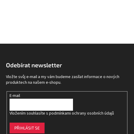
Z
á
p
Odebírat newsletter
a
t
Vložte svůj e-mail a my vám budeme zasílat informace o nových
í
produktech na našem e-shopu.
E-mail
Vložením souhlasíte s
podmínkami ochrany osobních údajů
PŘIHLÁSIT SE