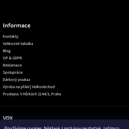
Informace
Kontakty
Velikostní tabulka
Blog
OP & GDPR
Reklamace
Spolupráce
Dárkový poukaz
Výroba na přání | Velkoobchod
Prodejna: V Hůrkách 2144/3, Praha
VOX
Používáme
cookies
. Některé z nich jsou nezbytné, zatímco