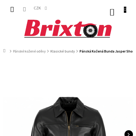
Přejít
na
CZK
NÁKUP
obsah
KOŠÍK
Domů
Pánské kožené oděvy
Klasické bundy
Pánská Kožená Bunda Jasper Short