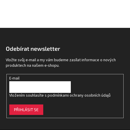
Z
á
p
Odebírat newsletter
a
t
Vložte svůj e-mail a my vám budeme zasílat informace o nových
í
produktech na našem e-shopu.
E-mail
Vložením souhlasíte s
podmínkami ochrany osobních údajů
PŘIHLÁSIT SE