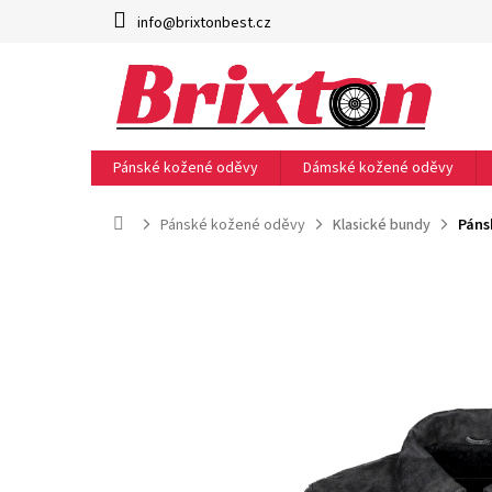
Přejít
info@brixtonbest.cz
na
obsah
Pánské kožené oděvy
Dámské kožené oděvy
Domů
Pánské kožené oděvy
Klasické bundy
Páns