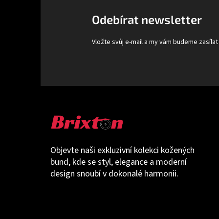
t
Odebírat newsletter
í
Vložte svůj e-mail a my vám budeme zasíla
Objevte naši exkluzivní kolekci kožených
bund, kde se styl, elegance a moderní
design snoubí v dokonalé harmonii.