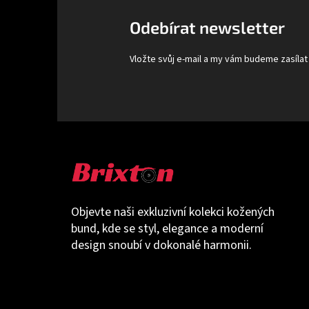
t
Odebírat newsletter
í
Vložte svůj e-mail a my vám budeme zasíla
Objevte naši exkluzivní kolekci kožených
bund, kde se styl, elegance a moderní
design snoubí v dokonalé harmonii.