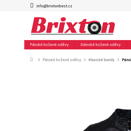
Přejít
info@brixtonbest.cz
na
obsah
Pánské kožené oděvy
Dámské kožené oděvy
Domů
Pánské kožené oděvy
Klasické bundy
Páns