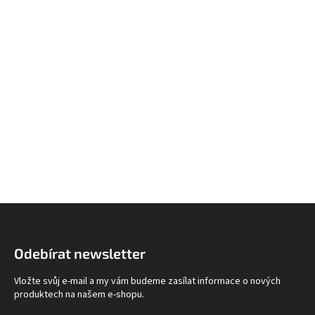
Z
á
p
Odebírat newsletter
a
t
Vložte svůj e-mail a my vám budeme zasílat informace o nových
í
produktech na našem e-shopu.