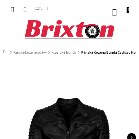
Přejít
na
CZK
NÁKUP
obsah
KOŠÍK
Domů
Pánské kožené oděvy
Klasické bundy
Pánská Kožená Bunda Cadillac Hydr