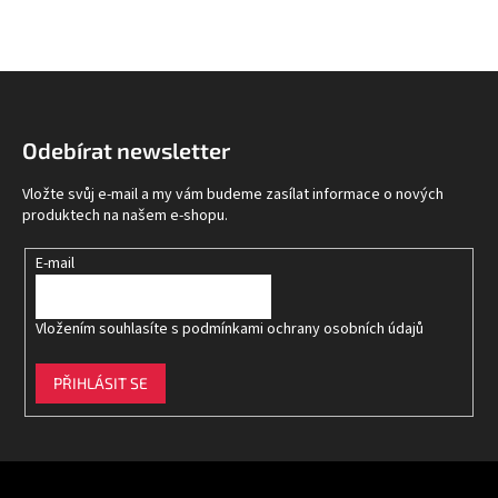
Z
á
p
Odebírat newsletter
a
t
Vložte svůj e-mail a my vám budeme zasílat informace o nových
í
produktech na našem e-shopu.
E-mail
Vložením souhlasíte s
podmínkami ochrany osobních údajů
PŘIHLÁSIT SE