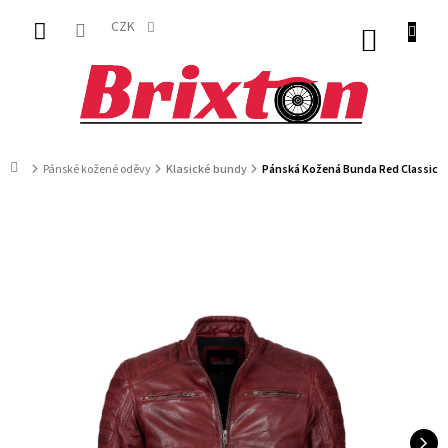
Přejít
na
CZK
NÁKUP
obsah
KOŠÍK
Domů
Pánské kožené oděvy
Klasické bundy
Pánská Kožená Bunda Red Classic F