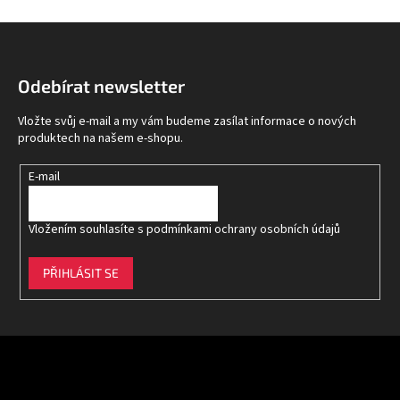
Z
á
p
Odebírat newsletter
a
t
Vložte svůj e-mail a my vám budeme zasílat informace o nových
í
produktech na našem e-shopu.
E-mail
Vložením souhlasíte s
podmínkami ochrany osobních údajů
PŘIHLÁSIT SE