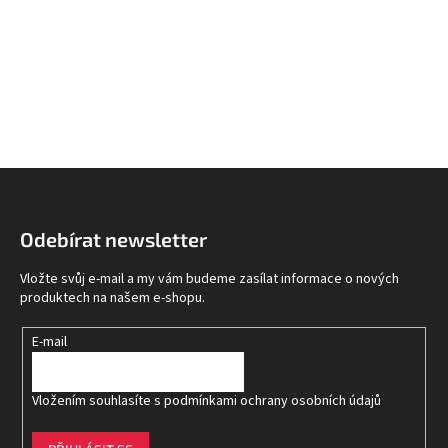
Z
á
p
Odebírat newsletter
a
t
Vložte svůj e-mail a my vám budeme zasílat informace o nových
í
produktech na našem e-shopu.
E-mail
Vložením souhlasíte s
podmínkami ochrany osobních údajů