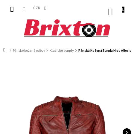
Přejít
na
CZK
NÁKUP
obsah
KOŠÍK
Domů
Pánské kožené oděvy
Klasické bundy
Pánská Kožená Bunda Nico Allesio 