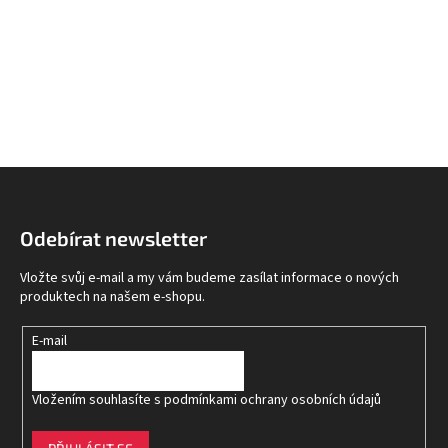
Z
á
p
Odebírat newsletter
a
t
Vložte svůj e-mail a my vám budeme zasílat informace o nových
í
produktech na našem e-shopu.
E-mail
Vložením souhlasíte s
podmínkami ochrany osobních údajů