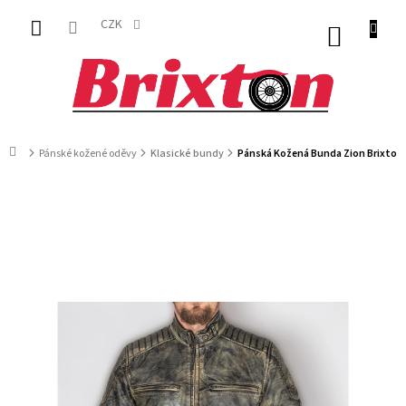
Přejít
na
CZK
NÁKUP
obsah
KOŠÍK
Domů
Pánské kožené oděvy
Klasické bundy
Pánská Kožená Bunda Zion Brixton