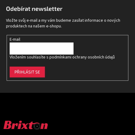
p
Odebírat newsletter
a
t
Vložte svůj e-mail a my vám budeme zasílat informace o nových
í
produktech na našem e-shopu.
E-mail
Vložením souhlasíte s
podmínkami ochrany osobních údajů
PŘIHLÁSIT SE