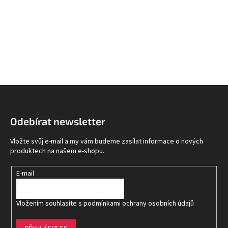
Z
á
p
Odebírat newsletter
a
t
Vložte svůj e-mail a my vám budeme zasílat informace o nových
í
produktech na našem e-shopu.
E-mail
Vložením souhlasíte s
podmínkami ochrany osobních údajů