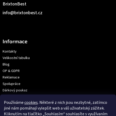
BrixtonBest
info
@
brixtonbest.cz
Informace
Kontakty
Velikostní tabulka
Blog
OP & GDPR
Reklamace
Spolupráce
Dárkový poukaz
Výroba na přání | Velkoobchod
Používáme
cookies
. Některé z nich jsou nezbytné, zatímco
Prodejna: V Hůrkách 2144/3, Praha
jiné nám pomáhají vylepšit web a váš uživatelský zážitek.
Kliknutím na tlačítko „Souhlasím“ souhlasíte s využívaním