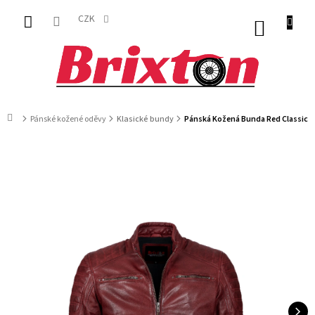
Přejít
na
CZK
NÁKUP
obsah
KOŠÍK
Domů
Pánské kožené oděvy
Klasické bundy
Pánská Kožená Bunda Red Classic F