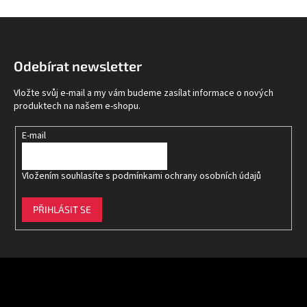
Z
á
p
Odebírat newsletter
a
t
Vložte svůj e-mail a my vám budeme zasílat informace o nových
í
produktech na našem e-shopu.
E-mail
Vložením souhlasíte s
podmínkami ochrany osobních údajů
PŘIHLÁSIT SE