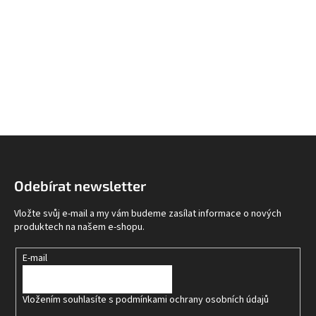
Z
á
p
Odebírat newsletter
a
t
Vložte svůj e-mail a my vám budeme zasílat informace o nových
í
produktech na našem e-shopu.
E-mail
Vložením souhlasíte s
podmínkami ochrany osobních údajů