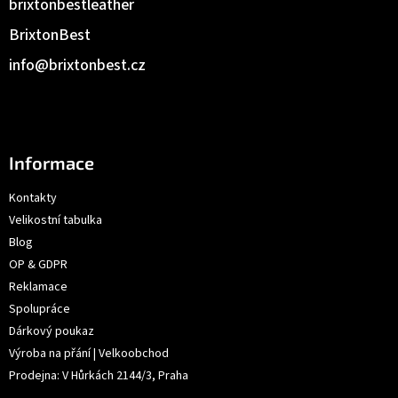
brixtonbestleather
BrixtonBest
info
@
brixtonbest.cz
Informace
Kontakty
Velikostní tabulka
Blog
OP & GDPR
Reklamace
Spolupráce
Dárkový poukaz
Výroba na přání | Velkoobchod
Prodejna: V Hůrkách 2144/3, Praha