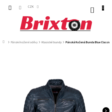
Přejít
na
CZK
NÁKUP
obsah
KOŠÍK
Domů
Pánské kožené oděvy
Klasické bundy
Pánská Kožená Bunda Blue Classic D