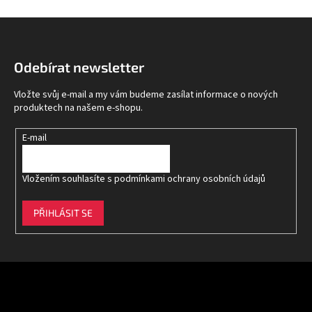
Z
á
p
Odebírat newsletter
a
t
Vložte svůj e-mail a my vám budeme zasílat informace o nových
í
produktech na našem e-shopu.
E-mail
Vložením souhlasíte s
podmínkami ochrany osobních údajů
PŘIHLÁSIT SE