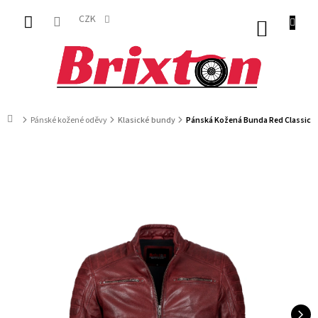
Přejít
na
CZK
NÁKUP
obsah
KOŠÍK
Domů
Pánské kožené oděvy
Klasické bundy
Pánská Kožená Bunda Red Classic F