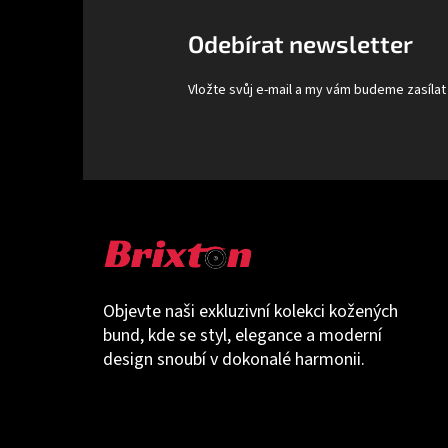
a
t
Odebírat newsletter
í
Vložte svůj e-mail a my vám budeme zasíla
Objevte naši exkluzivní kolekci kožených
bund, kde se styl, elegance a moderní
design snoubí v dokonalé harmonii.