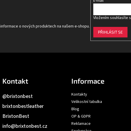
E-mail
Vložením souhlasíte 
t informace o nových produktech na našem e-shopu.
PŘIHLÁSIT SE
Kontakt
Informace
Kontakty
@brixtonbest
Velikostní tabulka
brixtonbestleather
Blog
BrixtonBest
OP & GDPR
Reklamace
info
@
brixtonbest.cz
Spolupráce