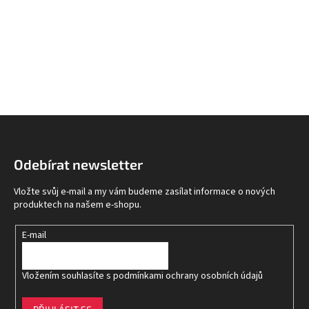
Z
á
p
Odebírat newsletter
a
t
Vložte svůj e-mail a my vám budeme zasílat informace o nových
í
produktech na našem e-shopu.
E-mail
Vložením souhlasíte s
podmínkami ochrany osobních údajů