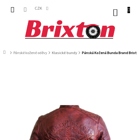
Přejít
na
CZK
NÁKUP
obsah
KOŠÍK
Domů
Pánské kožené oděvy
Klasické bundy
Pánská Kožená Bunda Brand Brixto