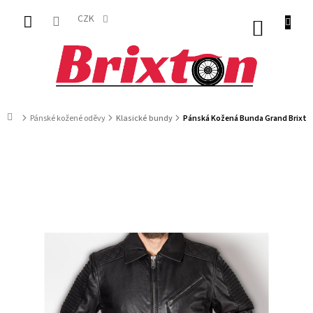
Přejít
na
CZK
NÁKUP
obsah
KOŠÍK
Domů
Pánské kožené oděvy
Klasické bundy
Pánská Kožená Bunda Grand Brixto