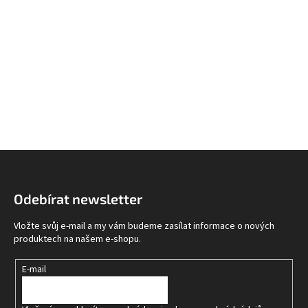
Z
á
p
Odebírat newsletter
a
t
Vložte svůj e-mail a my vám budeme zasílat informace o nových
í
produktech na našem e-shopu.
E-mail