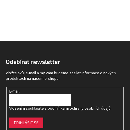
Z
á
p
Odebírat newsletter
a
t
Vložte svůj e-mail a my vám budeme zasílat informace o nových
í
produktech na našem e-shopu.
E-mail
Vložením souhlasíte s
podmínkami ochrany osobních údajů
PŘIHLÁSIT SE