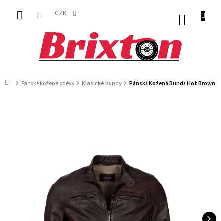
Přejít
na
CZK
NÁKUP
obsah
KOŠÍK
Domů
Pánské kožené oděvy
Klasické bundy
Pánská Kožená Bunda Hot Brown Di