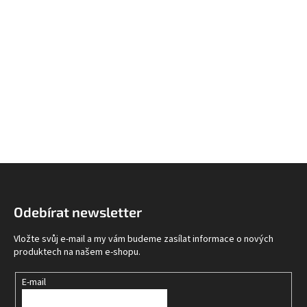
Z
á
p
Odebírat newsletter
a
t
Vložte svůj e-mail a my vám budeme zasílat informace o nových
í
produktech na našem e-shopu.
E-mail