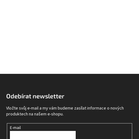
Z
á
p
Odebírat newsletter
a
t
Vložte svůj e-mail a my vám budeme zasílat informace o nových
í
produktech na našem e-shopu.
E-mail