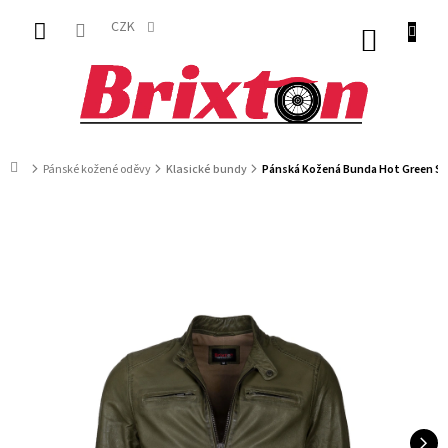
Přejít
na
CZK
NÁKUP
obsah
KOŠÍK
Domů
Pánské kožené oděvy
Klasické bundy
Pánská Kožená Bunda Hot Green Su